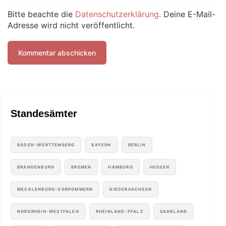
Bitte beachte die
Datenschutzerklärung
. Deine E-Mail-
Adresse wird nicht veröffentlicht.
Standesämter
BADEN-WÜRTTEMBERG
BAYERN
BERLIN
BRANDENBURG
BREMEN
HAMBURG
HESSEN
MECKLENBURG-VORPOMMERN
NIEDERSACHSEN
NORDRHEIN-WESTFALEN
RHEINLAND-PFALZ
SAARLAND