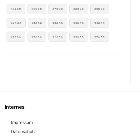
85XXX
86XXX
87XXX
88XXX
89XXX
90XXX
91XXX
92XXX
93XXX
94XXX
95XXX
96XXX
97XXX
98XXX
99XXX
Internes
Impressum
Datenschutz