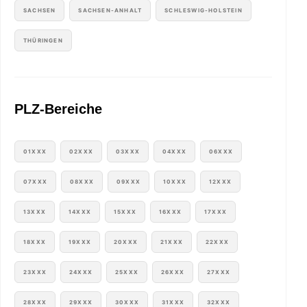
SACHSEN
SACHSEN-ANHALT
SCHLESWIG-HOLSTEIN
THÜRINGEN
PLZ-Bereiche
01XXX
02XXX
03XXX
04XXX
06XXX
07XXX
08XXX
09XXX
10XXX
12XXX
13XXX
14XXX
15XXX
16XXX
17XXX
18XXX
19XXX
20XXX
21XXX
22XXX
23XXX
24XXX
25XXX
26XXX
27XXX
28XXX
29XXX
30XXX
31XXX
32XXX