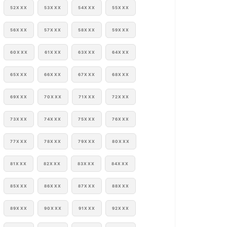
52XXX
53XXX
54XXX
55XXX
56XXX
57XXX
58XXX
59XXX
60XXX
61XXX
63XXX
64XXX
65XXX
66XXX
67XXX
68XXX
69XXX
70XXX
71XXX
72XXX
73XXX
74XXX
75XXX
76XXX
77XXX
78XXX
79XXX
80XXX
81XXX
82XXX
83XXX
84XXX
85XXX
86XXX
87XXX
88XXX
89XXX
90XXX
91XXX
92XXX