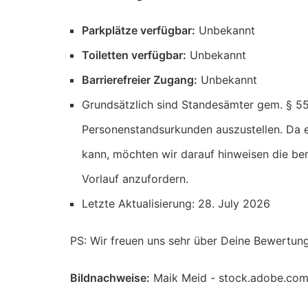
Parkplätze verfügbar:
Unbekannt
Toiletten verfügbar:
Unbekannt
Barrierefreier Zugang:
Unbekannt
Grundsätzlich sind Standesämter gem. § 55
Personenstandsurkunden auszustellen. Da e
kann, möchten wir darauf hinweisen die be
Vorlauf anzufordern.
Letzte Aktualisierung: 28. July 2026
PS: Wir freuen uns sehr über Deine Bewertun
Bildnachweise:
Maik Meid - stock.adobe.co