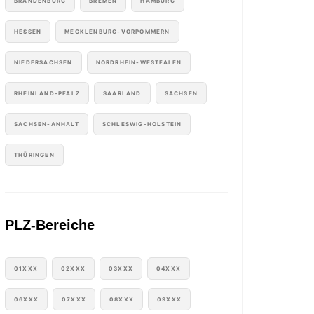
BRANDENBURG
BREMEN
HAMBURG
HESSEN
MECKLENBURG-VORPOMMERN
NIEDERSACHSEN
NORDRHEIN-WESTFALEN
RHEINLAND-PFALZ
SAARLAND
SACHSEN
SACHSEN-ANHALT
SCHLESWIG-HOLSTEIN
THÜRINGEN
PLZ-Bereiche
01XXX
02XXX
03XXX
04XXX
06XXX
07XXX
08XXX
09XXX