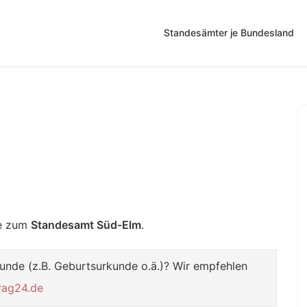
Standesämter je Bundesland
m
te zum
Standesamt Süd-Elm
.
unde (z.B. Geburtsurkunde o.ä.)? Wir empfehlen
rag24.de