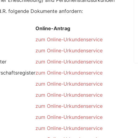
iner Eheschließung) sind Personenstandsurkunden
.d.R. folgende Dokumente anfordern:
Online-Antrag
zum Online-Urkundenservice
zum Online-Urkundenservice
ter
zum Online-Urkundenservice
schaftsregister
zum Online-Urkundenservice
zum Online-Urkundenservice
zum Online-Urkundenservice
zum Online-Urkundenservice
zum Online-Urkundenservice
zum Online-Urkundenservice