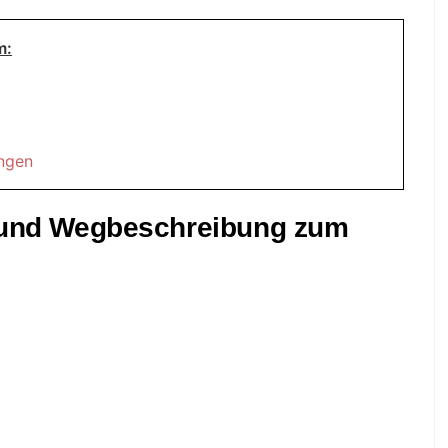
m:
ungen
t und Wegbeschreibung zum