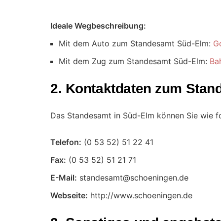
Ideale Wegbeschreibung:
Mit dem Auto zum Standesamt Süd-Elm:
G
Mit dem Zug zum Standesamt Süd-Elm:
Ba
2. Kontaktdaten zum Sta
Das Standesamt in Süd-Elm können Sie wie fo
Telefon:
Fax:
E-Mail:
Webseite:
http://www.schoeningen.de