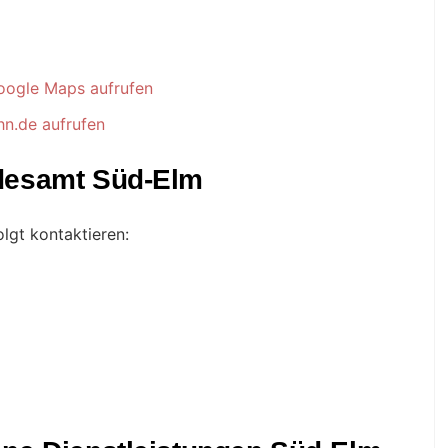
oogle Maps aufrufen
hn.de aufrufen
ndesamt Süd-Elm
lgt kontaktieren: