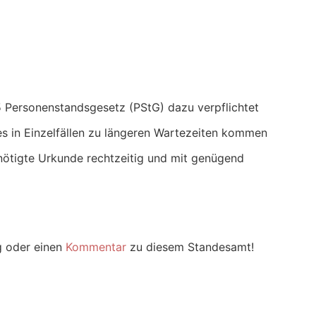
 Personenstandsgesetz (PStG) dazu verpflichtet
s in Einzelfällen zu längeren Wartezeiten kommen
nötigte Urkunde rechtzeitig und mit genügend
g oder einen
Kommentar
zu diesem Standesamt!
m