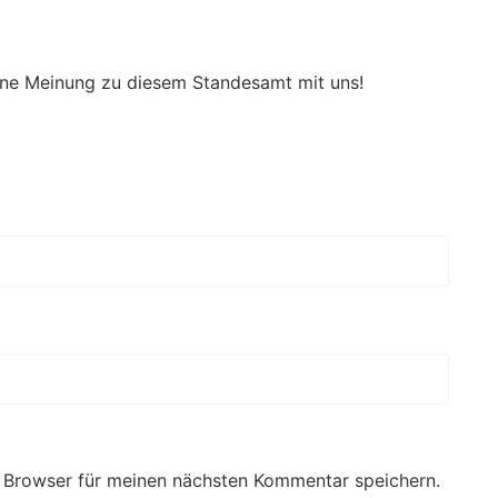
eine Meinung zu diesem Standesamt mit uns!
 Browser für meinen nächsten Kommentar speichern.