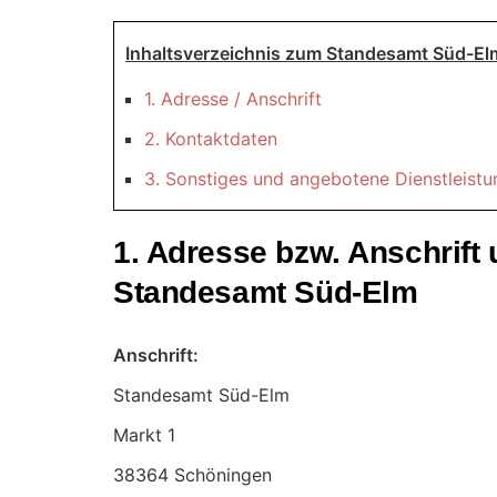
Inhaltsverzeichnis zum Standesamt Süd-El
1. Adresse / Anschrift
2. Kontaktdaten
3. Sonstiges und angebotene Dienstleist
1. Adresse bzw. Anschrif
Standesamt Süd-Elm
Anschrift:
Standesamt Süd-Elm
38364 Schöningen