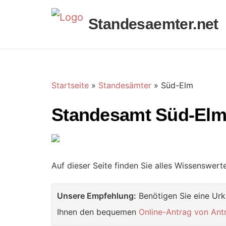
Standesaemter.net
Startseite
»
Standesämter
»
Süd-Elm
Standesamt Süd-El
Auf dieser Seite finden Sie alles Wissenswer
Unsere Empfehlung:
Benötigen Sie eine Urk
Ihnen den bequemen
Online-Antrag von Ant