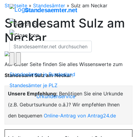
Startseite
»
Standesämter
»
Sulz am Neckar
Standesaemter.net
Standesamt Sulz am
Neckar
Auf dieser Seite finden Sie alles Wissenswerte zum
Standesämter je Bundesland
Standesamt Sulz am Neckar
.
Standesämter je PLZ
Unsere Empfehlung:
Benötigen Sie eine Urkunde
Urkundenservice
(z.B. Geburtsurkunde o.ä.)? Wir empfehlen Ihnen
den bequemen
Online-Antrag von Antrag24.de