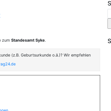
S
t
S
te zum
Standesamt Syke
.
kunde (z.B. Geburtsurkunde o.ä.)? Wir empfehlen
rag24.de
ungen