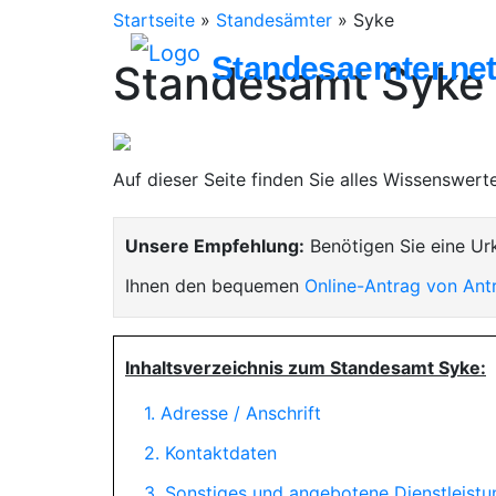
Startseite
»
Standesämter
»
Syke
Standesaemter.ne
Standesamt Syke
Auf dieser Seite finden Sie alles Wissenswer
Unsere Empfehlung:
Benötigen Sie eine Ur
Ihnen den bequemen
Online-Antrag von Ant
Inhaltsverzeichnis zum Standesamt Syke:
1. Adresse / Anschrift
2. Kontaktdaten
3. Sonstiges und angebotene Dienstleist