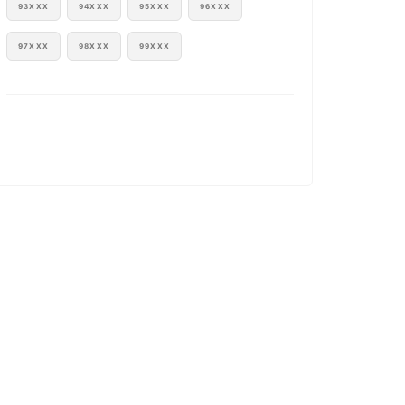
93XXX
94XXX
95XXX
96XXX
97XXX
98XXX
99XXX