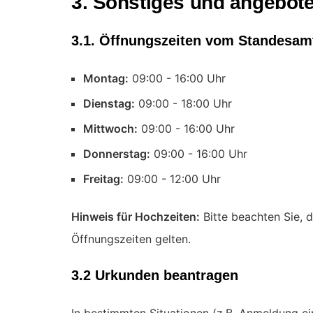
3. Sonstiges und angebote
3.1. Öffnungszeiten vom Standesamt
Montag:
Uhr
Dienstag:
Uhr
Mittwoch:
Uhr
Donnerstag:
Uhr
Freitag:
Uhr
Hinweis für Hochzeiten:
Bitte beachten Sie, d
Öffnungszeiten gelten.
3.2 Urkunden beantragen