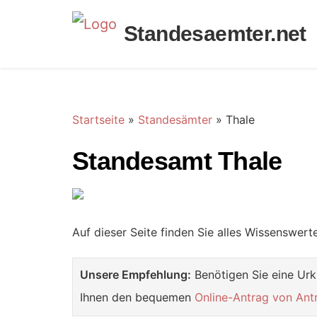
Standesaemter.net
Startseite
»
Standesämter
»
Thale
Standesamt Thale
Auf dieser Seite finden Sie alles Wissenswer
Unsere Empfehlung:
Benötigen Sie eine Urk
Ihnen den bequemen
Online-Antrag von Ant