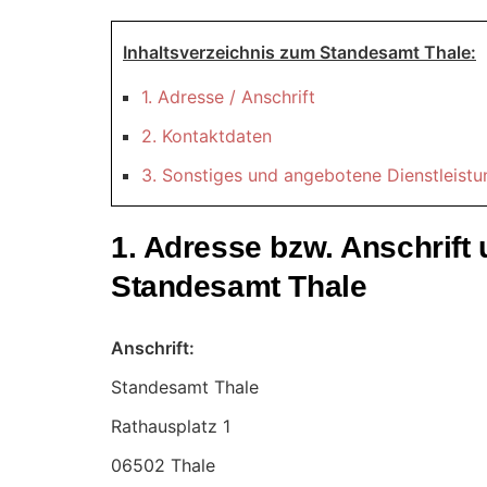
Inhaltsverzeichnis zum Standesamt Thale:
1. Adresse / Anschrift
2. Kontaktdaten
3. Sonstiges und angebotene Dienstleist
1. Adresse bzw. Anschrif
Standesamt Thale
Anschrift:
Standesamt Thale
06502 Thale