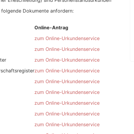
iner Eheschließung) sind Personenstandsurkunden
R. folgende Dokumente anfordern:
Online-Antrag
zum Online-Urkundenservice
zum Online-Urkundenservice
ter
zum Online-Urkundenservice
schaftsregister
zum Online-Urkundenservice
zum Online-Urkundenservice
zum Online-Urkundenservice
zum Online-Urkundenservice
zum Online-Urkundenservice
zum Online-Urkundenservice