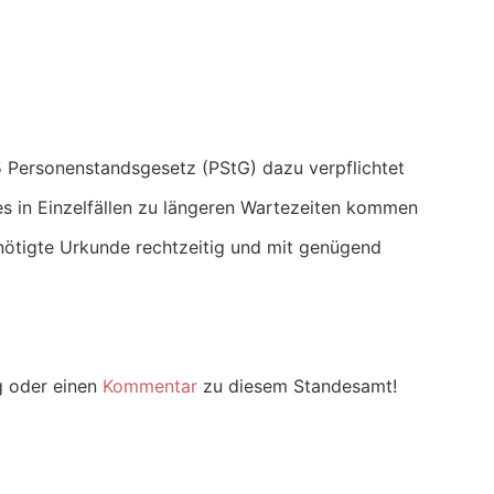
 Personenstandsgesetz (PStG) dazu verpflichtet
s in Einzelfällen zu längeren Wartezeiten kommen
nötigte Urkunde rechtzeitig und mit genügend
g oder einen
Kommentar
zu diesem Standesamt!
m