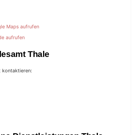
le Maps aufrufen
de aufrufen
desamt Thale
 kontaktieren: