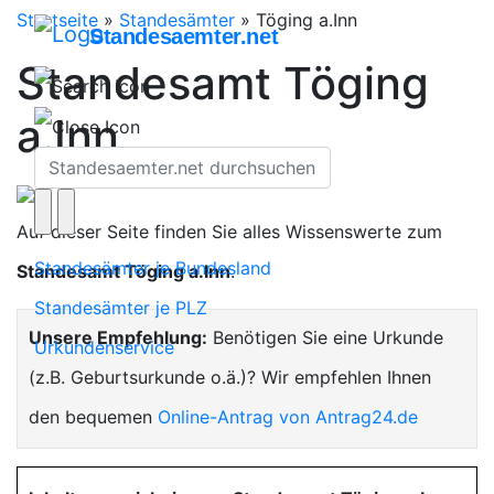
Startseite
»
Standesämter
»
Töging a.Inn
Standesaemter.net
Standesamt Töging
a.Inn
Auf dieser Seite finden Sie alles Wissenswerte zum
Standesämter je Bundesland
Standesamt Töging a.Inn
.
Standesämter je PLZ
Unsere Empfehlung:
Benötigen Sie eine Urkunde
Urkundenservice
(z.B. Geburtsurkunde o.ä.)? Wir empfehlen Ihnen
den bequemen
Online-Antrag von Antrag24.de