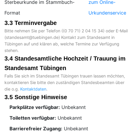
Sterbeurkunde im Stammbuch-
zum Online-
Format
Urkundenservice
3.3 Terminvergabe
Bitte nehmen Sie per Telefon (
) oder E-Mail
(
) Kontakt zum Standesamt in
Tübingen auf und klären ab, welche Termine zur Verfügung
stehen.
3.4 Standesamtliche Hochzeit / Trauung im
Standesamt Tübingen
Falls Sie sich im Standesamt Tübingen trauen lassen möchten,
kontaktieren Sie bitte den zuständigen Standesbeamten über
die o.g.
Kontaktdaten
.
3.5 Sonstige Hinweise
Parkplätze verfügbar:
Unbekannt
Toiletten verfügbar:
Unbekannt
Barrierefreier Zugang:
Unbekannt