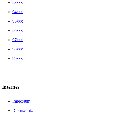
93xxx
94xxx
95xxx
96xxx
97xxx
98xxx
99xxx
Internes
Impressum
Datenschutz