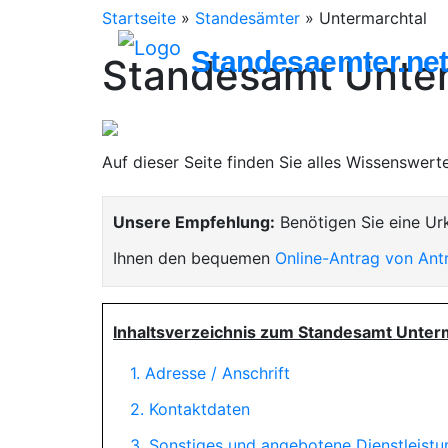
Startseite
»
Standesämter
»
Untermarchtal
Standesaemter.ne
Standesamt Unter
Auf dieser Seite finden Sie alles Wissenswer
Unsere Empfehlung:
Benötigen Sie eine Ur
Ihnen den bequemen
Online-Antrag von Ant
Inhaltsverzeichnis zum Standesamt Unterm
1. Adresse / Anschrift
2. Kontaktdaten
3. Sonstiges und angebotene Dienstleist