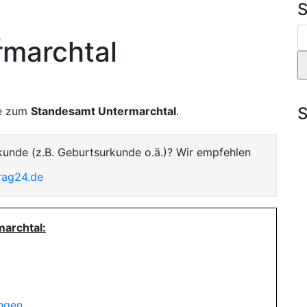
S
t
marchtal
S
te zum
Standesamt Untermarchtal
.
kunde (z.B. Geburtsurkunde o.ä.)? Wir empfehlen
rag24.de
archtal:
ungen