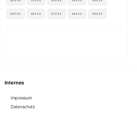
90XXX
91XXX
92XXX
93XXX
94XXX
95XXX
96XXX
97XXX
98XXX
99XXX
Internes
Impressum
Datenschutz