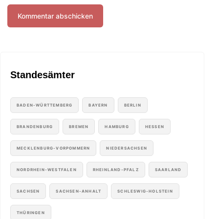
Standesämter
BADEN-WÜRTTEMBERG
BAYERN
BERLIN
BRANDENBURG
BREMEN
HAMBURG
HESSEN
MECKLENBURG-VORPOMMERN
NIEDERSACHSEN
NORDRHEIN-WESTFALEN
RHEINLAND-PFALZ
SAARLAND
SACHSEN
SACHSEN-ANHALT
SCHLESWIG-HOLSTEIN
THÜRINGEN