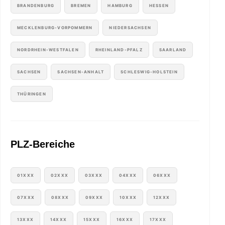
BRANDENBURG
BREMEN
HAMBURG
HESSEN
MECKLENBURG-VORPOMMERN
NIEDERSACHSEN
NORDRHEIN-WESTFALEN
RHEINLAND-PFALZ
SAARLAND
SACHSEN
SACHSEN-ANHALT
SCHLESWIG-HOLSTEIN
THÜRINGEN
PLZ-Bereiche
01XXX
02XXX
03XXX
04XXX
06XXX
07XXX
08XXX
09XXX
10XXX
12XXX
13XXX
14XXX
15XXX
16XXX
17XXX