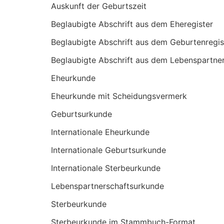
Auskunft der Geburtszeit
Beglaubigte Abschrift aus dem Eheregister
Beglaubigte Abschrift aus dem Geburtenregis
Beglaubigte Abschrift aus dem Lebenspartner
Eheurkunde
Eheurkunde mit Scheidungsvermerk
Geburtsurkunde
Internationale Eheurkunde
Internationale Geburtsurkunde
Internationale Sterbeurkunde
Lebenspartnerschaftsurkunde
Sterbeurkunde
Sterbeurkunde im Stammbuch-Format