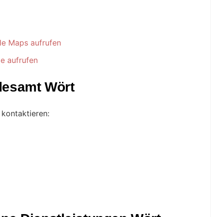
e Maps aufrufen
e aufrufen
desamt Wört
kontaktieren: