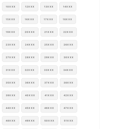
10XXX
12XXX
13XXX
14XXX
15XXX
16XXX
17XXX
18XXX
19XXX
20XXX
21XXX
22XXX
23XXX
24XXX
25XXX
26XXX
27XXX
28XXX
29XXX
30XXX
31XXX
32XXX
33XXX
34XXX
35XXX
36XXX
37XXX
38XXX
39XXX
40XXX
41XXX
42XXX
44XXX
45XXX
46XXX
47XXX
48XXX
49XXX
50XXX
51XXX