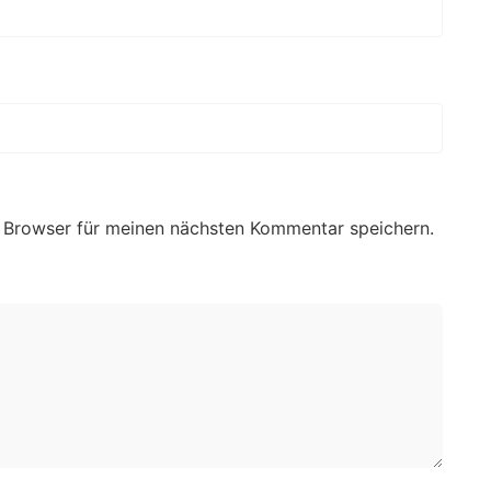
 Browser für meinen nächsten Kommentar speichern.