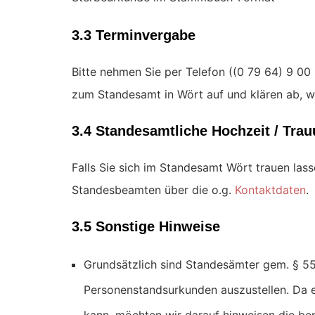
3.3 Terminvergabe
Bitte nehmen Sie per Telefon (
zum Standesamt in Wört auf und klären ab, w
3.4 Standesamtliche Hochzeit / Tra
Falls Sie sich im Standesamt Wört trauen las
Standesbeamten über die o.g.
Kontaktdaten
.
3.5 Sonstige Hinweise
Grundsätzlich sind Standesämter gem. § 55
Personenstandsurkunden auszustellen. Da e