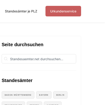
Standesämter je PLZ
Urkundenservice
Seite durchsuchen
Standesämter
BADEN-WÜRTTEMBERG
BAYERN
BERLIN